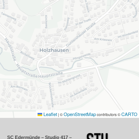
Leaflet
OpenStreetMap
CARTO
|
©
contributors ©
SC Edermünde – Studio 417 –