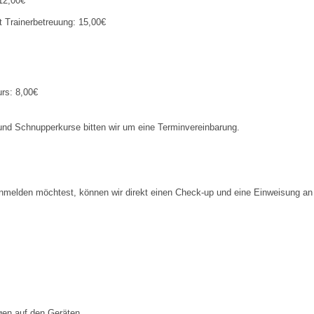
 12,00€
t Trainerbetreuung: 15,00€
rs: 8,00€
r und Schnupperkurse bitten wir um eine Terminvereinbarung.
nmelden möchtest, können wir direkt einen Check-up und eine Einweisung an
gen auf den Geräten